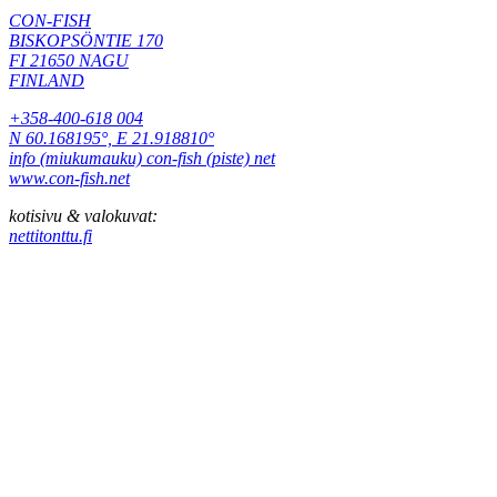
CON-FISH
BISKOPSÖNTIE 170
FI 21650 NAGU
FINLAND
+358-400-618 004
N 60.168195°, E 21.918810°
info (miukumauku) con-fish (piste) net
www.con-fish.net
kotisivu & valokuvat:
nettitonttu.fi