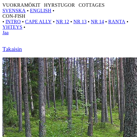
VUOKRAMÖKIT HYRSTUGOR COTTAGES
SVENSKA
•
ENGLISH
•
CON-FISH
•
INTRO
•
CAPE ALLY
•
NR 12
•
NR 13
•
NR 14
•
RANTA
•
YHTEYS
•
Jaa
Takaisin