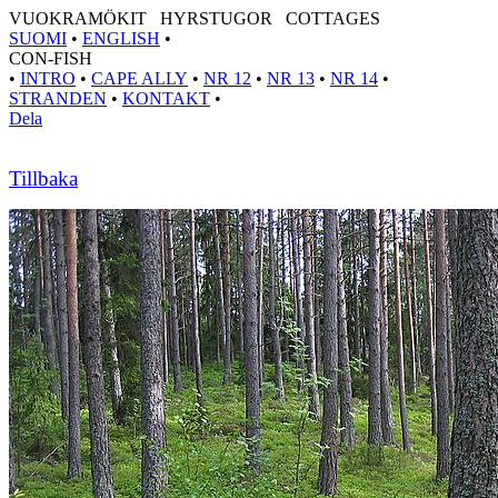
VUOKRAMÖKIT HYRSTUGOR COTTAGES
SUOMI
•
ENGLISH
•
CON-FISH
•
INTRO
•
CAPE ALLY
•
NR 12
•
NR 13
•
NR 14
•
STRANDEN
•
KONTAKT
•
Dela
Tillbaka