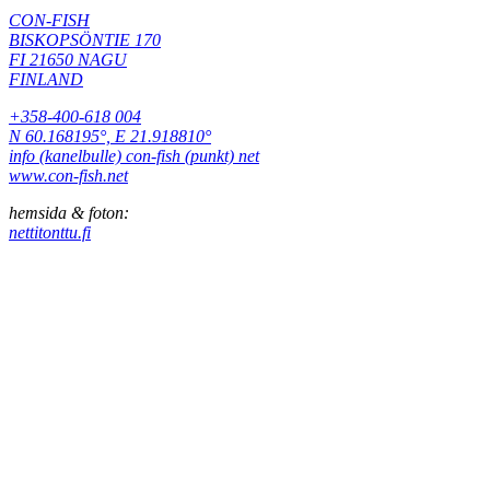
CON-FISH
BISKOPSÖNTIE 170
FI 21650 NAGU
FINLAND
+358-400-618 004
N 60.168195°, E 21.918810°
info (kanelbulle) con-fish (punkt) net
www.con-fish.net
hemsida & foton:
nettitonttu.fi