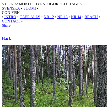
VUOKRAMÖKIT HYRSTUGOR COTTAGES
SVENSKA
•
SUOMI
•
CON-FISH
•
INTRO
•
CAPE ALLY
•
NR 12
•
NR 13
•
NR 14
•
BEACH
•
CONTACT
•
Share
Back