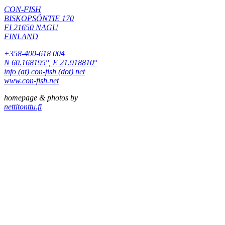
CON-FISH
BISKOPSÖNTIE 170
FI 21650 NAGU
FINLAND
+358-400-618 004
N 60.168195°, E 21.918810°
info (at) con-fish (dot) net
www.con-fish.net
homepage & photos by
nettitonttu.fi