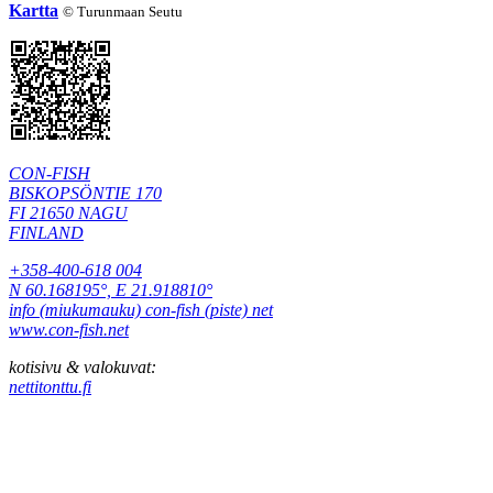
Kartta
©
Turunmaan Seutu
CON-FISH
BISKOPSÖNTIE 170
FI 21650 NAGU
FINLAND
+358-400-618 004
N 60.168195°, E 21.918810°
info (miukumauku) con-fish (piste) net
www.con-fish.net
kotisivu & valokuvat:
nettitonttu.fi