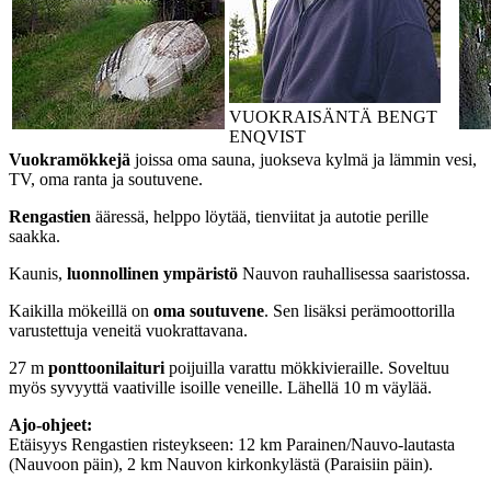
VUOKRAISÄNTÄ BENGT
ENQVIST
Vuokramökkejä
joissa oma sauna, juokseva kylmä ja lämmin vesi,
TV, oma ranta ja soutuvene.
Rengastien
ääressä, helppo löytää, tienviitat ja autotie perille
saakka.
Kaunis,
luonnollinen ympäristö
Nauvon rauhallisessa saaristossa.
Kaikilla mökeillä on
oma soutuvene
. Sen lisäksi perämoottorilla
varustettuja veneitä vuokrattavana.
27 m
ponttoonilaituri
poijuilla varattu mökkivieraille. Soveltuu
myös syvyyttä vaativille isoille veneille. Lähellä 10 m väylää.
Ajo-ohjeet:
Etäisyys Rengastien risteykseen: 12 km Parainen/Nauvo-lautasta
(Nauvoon päin), 2 km Nauvon kirkonkylästä (Paraisiin päin).