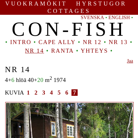
VUOKRAMÖKIT HYRSTUGOR
COTTAGES
SVENSKA
•
ENGLISH
•
CON-FISH
•
INTRO
•
CAPE ALLY
•
NR 12
•
NR 13
•
NR 14
•
RANTA
•
YHTEYS
•
Jaa
NR 14
2
4+
6
hlöä 40+
20
m
1974
KUVIA
1
2
3
4
5
6
7