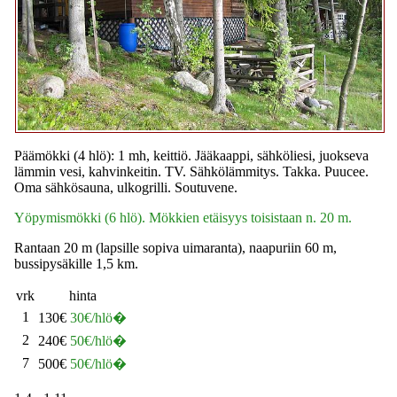
Päämökki (4 hlö): 1 mh, keittiö. Jääkaappi, sähköliesi, juokseva
lämmin vesi, kahvinkeitin. TV. Sähkölämmitys. Takka. Puucee.
Oma sähkösauna, ulkogrilli. Soutuvene.
Yöpymismökki (6 hlö). Mökkien etäisyys toisistaan n. 20 m.
Rantaan 20 m (lapsille sopiva uimaranta), naapuriin 60 m,
bussipysäkille 1,5 km.
vrk
hinta
1
130€
30€/hlö�
2
240€
50€/hlö�
7
500€
50€/hlö�