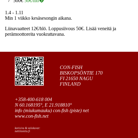
7
500€
50€/hlö�
1.4 - 1.11
Min 1 viikko kesäsesongin aikana.
Liinavaatteet 12€/hlö. Loppusiivous 50€. Lisää veneitä ja
perämoottoreita vuokrattavana.
CON-FISH
BISKOPSÖNTIE 170
FI 21650 NAGU
FINLAND
+358-400-618 004
N 60.168195°, E 21.918810°
info (miukumauku) con-fish (piste) net
www.con-fish.net
kotisivu & valokuvat:
nettitonttu.fi