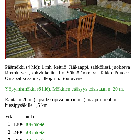
Päämökki (4 hlö): 1 mh, keittiö. Jääkaappi, sähköliesi, juokseva
lämmin vesi, kahvinkeitin. TV. Sähkölämmitys. Takka. Puucee.
Oma sähkösauna, ulkogrilli. Soutuvene.
Yöpymismökki (6 hlö). Mökkien etäisyys toisistaan n. 20 m.
Rantaan 20 m (lapsille sopiva uimaranta), naapuriin 60 m,
bussipysäkille 1,5 km.
vrk
hinta
1
130€
30€/hlö�
2
240€
50€/hlö�