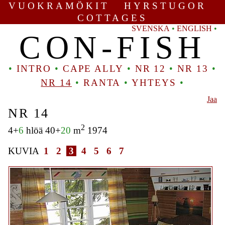
VUOKRAMÖKIT HYRSTUGOR
COTTAGES
SVENSKA
•
ENGLISH
•
CON-FISH
•
INTRO
•
CAPE ALLY
•
NR 12
•
NR 13
•
NR 14
•
RANTA
•
YHTEYS
•
Jaa
NR 14
2
4+
6
hlöä 40+
20
m
1974
KUVIA
1
2
3
4
5
6
7