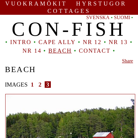
VUOKRAMÖKIT HYRSTUGOR
COTTAGES
SVENSKA
•
SUOMI
•
CON-FISH
•
INTRO
•
CAPE ALLY
•
NR 12
•
NR 13
•
NR 14
•
BEACH
•
CONTACT
•
Share
BEACH
IMAGES
1
2
3