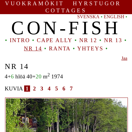
VUOKRAMÖKIT HYRSTUGOR
COTTAGES
SVENSKA
•
ENGLISH
•
CON-FISH
•
INTRO
•
CAPE ALLY
•
NR 12
•
NR 13
•
NR 14
•
RANTA
•
YHTEYS
•
Jaa
NR 14
2
4+
6
hlöä 40+
20
m
1974
KUVIA
1
2
3
4
5
6
7