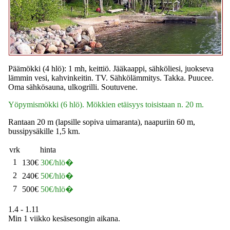
Päämökki (4 hlö): 1 mh, keittiö. Jääkaappi, sähköliesi, juokseva
lämmin vesi, kahvinkeitin. TV. Sähkölämmitys. Takka. Puucee.
Oma sähkösauna, ulkogrilli. Soutuvene.
Yöpymismökki (6 hlö). Mökkien etäisyys toisistaan n. 20 m.
Rantaan 20 m (lapsille sopiva uimaranta), naapuriin 60 m,
bussipysäkille 1,5 km.
vrk
hinta
1
130€
30€/hlö�
2
240€
50€/hlö�
7
500€
50€/hlö�
1.4 - 1.11
Min 1 viikko kesäsesongin aikana.